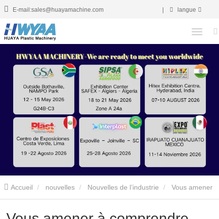
E-mail:sales@huayamachine.com
|
langue
Accueil
nouvelles
Nouvelles de l’industrie
Vous amener
à comprendre l’équipement d’extrudeuse de tuyau en PE
Vous amener à comprendre