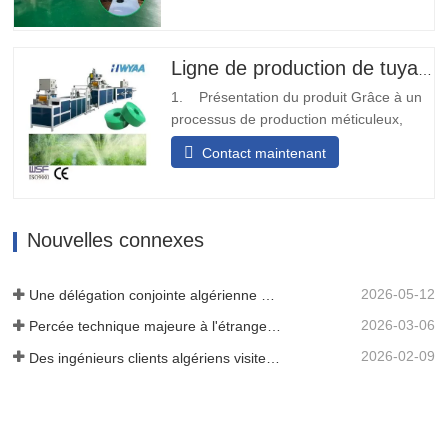
soudure sur site et peut être installé
rapidement.Transport diversifiéLa bande
transporteuse d'eau de sortie de pré-
Ligne de production de tuyaux d'irrigation au goutte-à-goutte en PE
poinçonnage peut être conçue…
1. Présentation du produit Grâce à un
processus de production méticuleux,
nous déplions et plions la matière
Contact maintenant
première de la bande tissée ou de la
ceinture, et après avoir subi le traitement
de thermoscellage, elle se transforme en
une structure solide en forme de bande.
Nouvelles connexes
Par la suite, nous…
2026-05-12
Une délégation conjointe algérienne de trois clients a inspecté notre machine à film
2026-03-06
Percée technique majeure à l'étranger ! HWYAA développe avec succès un système d'irrigation goutte à goutte en bande pour cultures continues sur trois saisons.
2026-02-09
Des ingénieurs clients algériens visitent l'atelier HWYAA pour un échange technique