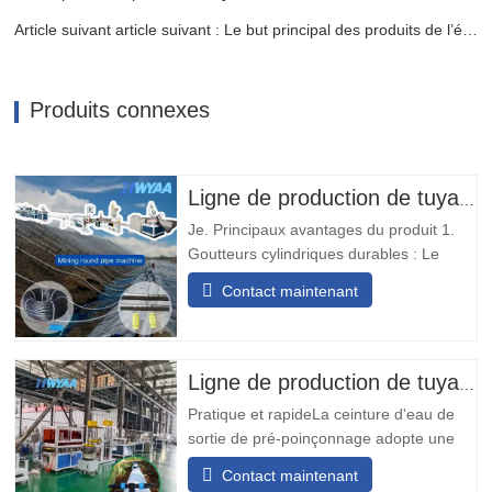
Article suivant article suivant : Le but principal des produits de l’équipement de production de tuyaux en PVC
Produits connexes
Ligne de production de tuyaux d'irrigation goutte à goutte avec goutteurs cylindriques ronds à compensation de pression pour la lixiviation des tas de minage HWYAA
Je. Principaux avantages du produit 1.
Goutteurs cylindriques durables : Le
tuyau d'irrigation goutte à goutte avec
Contact maintenant
émetteur rond incrusté est équipé de
goutteurs résistants à l'usure et aux
chocs, sans nécessité d'ajuster
l'orientation, adapté aux opérations
Ligne de production de tuyaux flexibles avec trou de sortie pré-poinçonné
minières de longue durée. 2.…
Pratique et rapideLa ceinture d'eau de
sortie de pré-poinçonnage adopte une
conception modulaire, simple et pratique
Contact maintenant
à installer. Il ne nécessite aucune