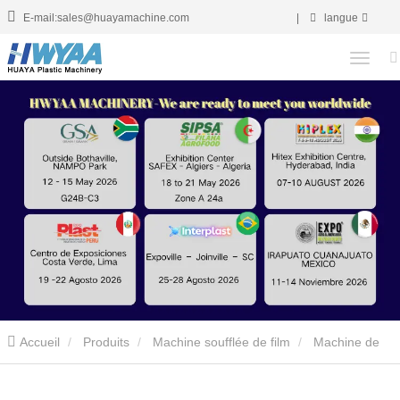
E-mail:sales@huayamachine.com
|
langue
Accueil
Produits
Machine soufflée de film
Machine de
soufflage de film de serre chaude