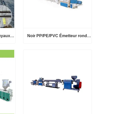
Ligne de production de tuyaux d'irrigation goutte à goutte avec goutteurs cylindriques ronds à compensation de pression pour la lixiviation des tas de minage HWYAA
Noir PP/PE/PVC Émetteur rond agricole Tuyau d’irrigation goutte à goutte Extrudeuse Tuyau de drainage d’eau Machine de fabrication de tuyaux de drainage d’eau
Ligne de production de tuyaux d'irrigation goutte à goutte avec goutteurs cylindriques ronds à compensation de pression pour la lixiviation des tas de minage HWYAA
Noir PP/PE/PVC Émetteur rond agricole Tuyau d’irrigation goutte à goutte Extrudeuse Tuyau de drainage d’eau Machine de fabrication de tuyaux de drainage d’eau
Contact maintenant