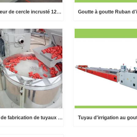
Émetteur de cercle incrusté 12mm Pe Pvc Tube d’irrigation goutte à goutte Tuyau d’arrosage en plastique Tuyau d’eau Ligne d’extrusion
Émetteur de cercle incrusté 12mm Pe Pvc Tube d’irrigation goutte à goutte Tuyau d’arrosage en plastique Tuyau d’eau Ligne d’extrusion
ct maintenant
Contact maintenant
Ligne de fabrication de tuyaux d’irrigation goutte à goutte d’émetteur rond incrusté
Ligne de fabrication de tuyaux d’irrigation goutte à goutte d’émetteur rond incrusté