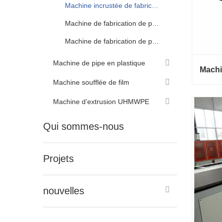
Machine incrustée de fabrication de tuyaux d’irrigation au goutte-à-goutte rond
Machine de fabrication de pipe d’irrigation de goutte à goutte de micro-jet
Machine de fabrication de pipe d’irrigation de type labyrinthe
Machine de pipe en plastique
Machine soufflée de film
Machine d’extrusion UHMWPE
Conta
Qui sommes-nous
Projets
nouvelles