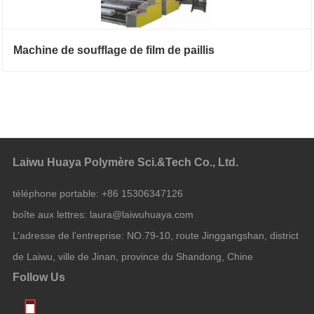
Machine de soufflage de film de paillis
Laiwu Huaya Polymère Sci.&Tech Co., Ltd.
téléphone portable:
+86 15306347126
boîte aux lettres:
laura@laiwuhuaya.com
L’adresse de l’entreprise:
NO.79-10, route Jinggangshan, district
de Laiwu, ville de Jinan, province du Shandong, Chine
Follow Us