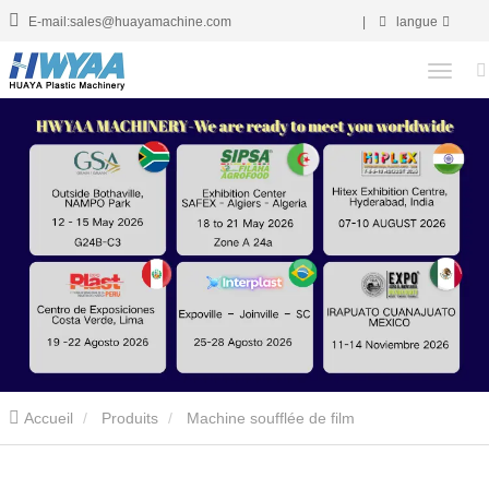
E-mail:sales@huayamachine.com
|
langue
Accueil
Produits
Machine soufflée de film