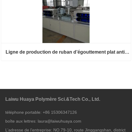
Ligne de production de ruban d’égouttement plat anticorrosion
Laiwu Huaya Polymère Sci.&Tech Co., Ltd.
téléphone portable:
+86 15306347126
boîte aux lettres:
laura@laiwuhuaya.com
L’adresse de l’entreprise:
NO.79-10, route Jinggangshan, district