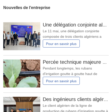
Nouvelles de l’entreprise
Une délégation conjointe algérienne de trois clients a inspecté notre machine à film
Le 11 mai, une délégation conjointe
composée de trois clients algériens a
visité notre usine. Ils se sont concentrés
Pour en savoir plus
sur l'inspection et la visualisation du
fonctionnement de notre machine à film
soufflé rotatif à 3 couches à traction
Percée technique majeure à l'étranger ! HWYAA développe avec succès un système d'irrigation goutte à goutte en bande pour cultures continues sur trois saisons.
ascendante équipée d'un système de
Pendant longtemps, les rubans
contrôle automatique de l'
d'irrigation goutte à goutte haut de
gamme étrangers ont permis de couvrir
Pour en savoir plus
trois saisons de culture consécutives.
Cependant, les produits similaires
fabriqués localement souffrent
Des ingénieurs clients algériens visitent l'atelier HWYAA pour un échange technique
généralement d'une faible durabilité, d'un
Le client algérien de la ligne de
vieillissement rapide et d'un risque d'
production de rubans d'irrigation goutte à