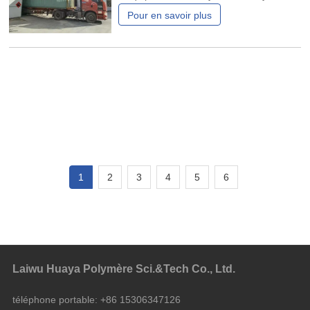
expédié de l'usine à l'Arabie saoudite.
Pour en savoir plus
L'unité de soufflage du film LD800mm et
la ligne de production de tuyaux PE16 -
32 mm expédiée cette fois ont
d'excellentes performances et peuvent
répondre aux besoins des industries
1
2
3
4
5
6
Laiwu Huaya Polymère Sci.&Tech Co., Ltd.
téléphone portable:
+86 15306347126