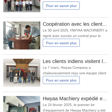
équipements de machines agricoles
Pour en savoir plus
intelligentes du delta de Huanghe, de
l'Institut de recherche sur l'industrie des
équipements de machines agricoles
Coopération avec les clients irakiens
modernes de Weifang et de l'Institut de
Le 30 avril 2025, HWYAA MACHINERY a
recherche sur l'industrie des
signé avec succès un contrat pour le
projet de ligne de production de bandes
Pour en savoir plus
d’irrigation goutte à goutte cylindriques
avec un client irakien, réalisant ainsi une
percée majeure sur le marché du Moyen-
Les clients indiens visitent le micro - équipement de ruban vapeur
Orient. En tant que fabricant
Le 7 mars, Hwyaa Company a
profondément engagé dans le
chaleureusement reçu une équipe client
de l'Inde. Le but principal de leur visite
Pour en savoir plus
était d'inspecter l'équipement de ruban à
vaporiser. Au cours de la visite des deux
jours, l'équipe professionnelle de Hwyaa
Hwyaa Machiery expédié en Arabie saoudite, salle d'exposition locale en construction
a fourni des présentations de produits
Le 24 février 2025, le premier lot
détaillées et des
d'équipement de Hwyaa Machiery a été