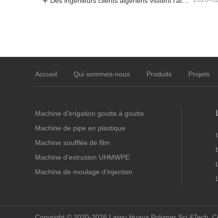
Des ingénieurs clients algériens visitent l'atelier HWYAA pour un échange technique
Accueil
Qui sommes-nous
Produits
Projets
Machine d'irrigation goutte à goutte
Machine de pipe en plastique
Machine soufflée de film
Machine d’extrusion UHMWPE
Machine de moulage d’injection
Copyright © 2020-2026 Laiwu Huaya Polymer Sci.&Tech. C