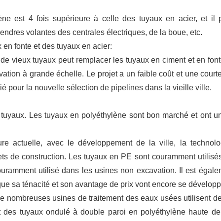
ne est 4 fois supérieure à celle des tuyaux en acier, et il 
cendres volantes des centrales électriques, de la boue, etc.
en fonte et des tuyaux en acier:
 de vieux tuyaux peut remplacer les tuyaux en ciment et en font
ation à grande échelle. Le projet a un faible coût et une court
é pour la nouvelle sélection de pipelines dans la vieille ville.
uyaux. Les tuyaux en polyéthylène sont bon marché et ont un
ure actuelle, avec le développement de la ville, la technol
jets de construction. Les tuyaux en PE sont couramment utilisé
ouramment utilisé dans les usines non excavation. Il est égale
que sa ténacité et son avantage de prix vont encore se développ
 de nombreuses usines de traitement des eaux usées utilisent d
t des tuyaux ondulé à double paroi en polyéthylène haute de