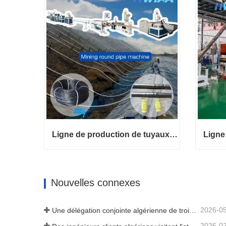
Ligne de production de tuyaux d'irrigation goutte à goutte avec goutteurs cylindriques ronds à compensation de pression pour la lixiviation des tas de minage HWYAA
Ligne de production de tuyaux d'irrigation goutte à goutte avec goutteurs cylindriques ronds à compensation de pression pour la lixiviation des tas de minage HWYAA
Contact maintenant
Conta
Nouvelles connexes
2026-0
Une délégation conjointe algérienne de trois clients a inspecté notre machine à film
2026-0