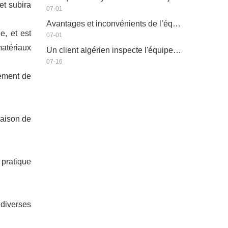
et subira
07-01
Avantages et inconvénients de l’équipement d’irrigation économe en eau
e, et est
07-01
matériaux
Un client algérien inspecte l'équipement de production de tuyaux plats de HWYAA
07-16
pement de
raison de
 pratique
diverses