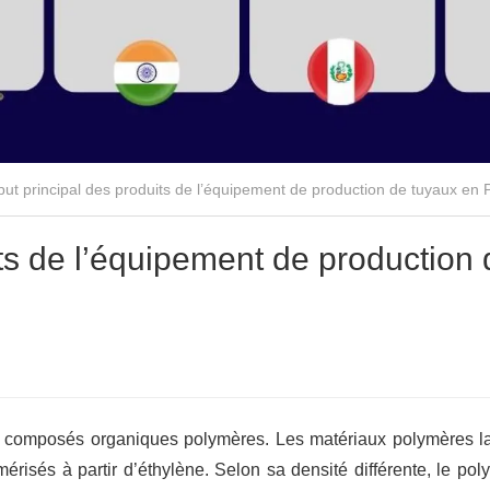
but principal des produits de l’équipement de production de tuyaux en
its de l’équipement de production
es composés organiques polymères. Les matériaux polymères l
érisés à partir d’éthylène. Selon sa densité différente, le pol