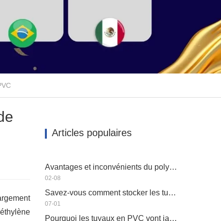
 PVC
 de
Articles populaires
Avantages et inconvénients du polyéthylène HAUTE DENSITÉ PEHD
02-08
Savez-vous comment stocker les tuyaux en plastique?
argement
07-01
yéthylène
Pourquoi les tuyaux en PVC vont jaunir