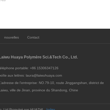
nouvelles
Contact
Laiwu Huaya Polymère Sci.&Tech Co., Ltd.
téléphone portable:
+86 15306347126
boîte aux lettres:
laura@laiwuhuaya.com
L’adresse de l’entreprise:
NO.79-10, route Jinggangshan, district de
Laiwu, ville de Jinan, province du Shandong, Chine
o.,Ltd
Propulsé par HUAZHI
Index