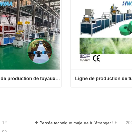
Ligne de production de tuyaux flexibles avec trou de sortie pré-poinçonné
Ligne de production de tuyaux flexibles avec trou de sortie pré-poinçonné
ct maintenant
Contact maintenant
5-12
20
Percée technique majeure à l'étranger ! HWYAA développe avec succès un système d'irrigation goutte à goutte en bande pour cultures continues sur trois saisons.
2-09