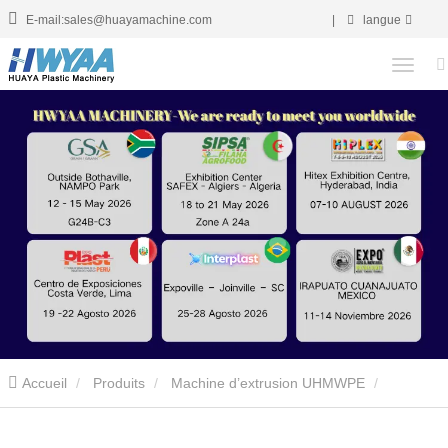
E-mail:sales@huayamachine.com
|
langue
Accueil
Produits
Machine d’extrusion UHMWPE
UHMWPE Tiges Extrusion Machine