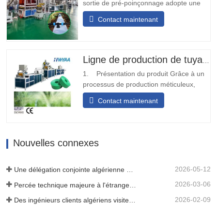
sortie de pré-poinçonnage adopte une
conception modulaire, simple et pratique
Contact maintenant
à installer. Il ne nécessite aucune
soudure sur site et peut être installé
rapidement.Transport diversifiéLa bande
transporteuse d'eau de sortie de pré-
Ligne de production de tuyaux d'irrigation au goutte-à-goutte en PE
poinçonnage peut être conçue…
1. Présentation du produit Grâce à un
processus de production méticuleux,
nous déplions et plions la matière
Contact maintenant
première de la bande tissée ou de la
ceinture, et après avoir subi le traitement
de thermoscellage, elle se transforme en
une structure solide en forme de bande.
Nouvelles connexes
Par la suite, nous…
2026-05-12
Une délégation conjointe algérienne de trois clients a inspecté notre machine à film
2026-03-06
Percée technique majeure à l'étranger ! HWYAA développe avec succès un système d'irrigation goutte à goutte en bande pour cultures continues sur trois saisons.
2026-02-09
Des ingénieurs clients algériens visitent l'atelier HWYAA pour un échange technique