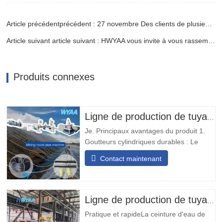
Article précédentprécédent : 27 novembre Des clients de plusieurs pays visitent HWYAA
Article suivant article suivant : HWYAA vous invite à vous rassembler à RUPLASTICA 2025
Produits connexes
Ligne de production de tuyaux d'irrigation goutte à goutte avec goutteurs cylindriques ronds à compensation de pression pour la lixiviation des tas de minage HWYAA
Je. Principaux avantages du produit 1.
Goutteurs cylindriques durables : Le
tuyau d'irrigation goutte à goutte avec
Contact maintenant
émetteur rond incrusté est équipé de
goutteurs résistants à l'usure et aux
chocs, sans nécessité d'ajuster
l'orientation, adapté aux opérations
Ligne de production de tuyaux flexibles avec trou de sortie pré-poinçonné
minières de longue durée. 2.…
Pratique et rapideLa ceinture d'eau de