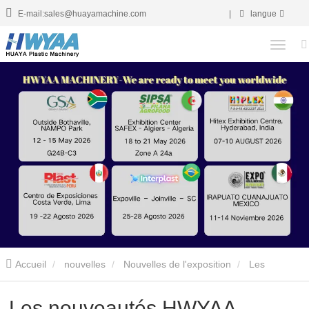
E-mail:sales@huayamachine.com
|
langue
Accueil
nouvelles
Nouvelles de l'exposition
Les
nouveautés HWYAA brillent à PLASTEURASIA 2024
Les nouveautés HWYAA