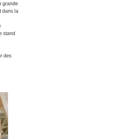
en grande
t dans la
e
e stand
ur des