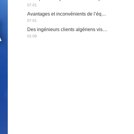
07-01
Avantages et inconvénients de l’équipement d’irrigation économe en eau
07-01
Des ingénieurs clients algériens visitent l'atelier HWYAA pour un échange technique
02-09