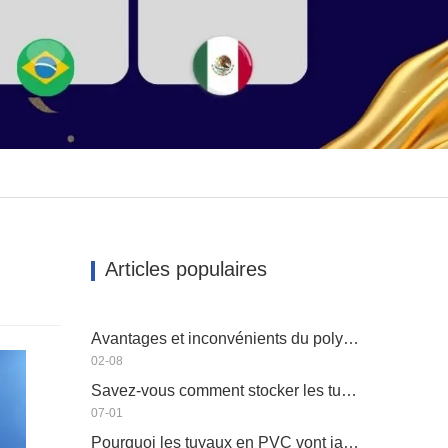
Articles populaires
Avantages et inconvénients du polyéthylène HAUTE DENSITÉ PEHD
02-08
Savez-vous comment stocker les tuyaux en plastique?
07-01
Pourquoi les tuyaux en PVC vont jaunir