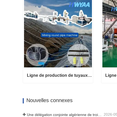
Ligne de production de tuyaux d'irrigation goutte à goutte avec goutteurs cylindriques ronds à compensation de pression pour la lixiviation des tas de minage HWYAA
Ligne de production de tuyaux d'irrigation goutte à goutte avec goutteurs cylindriques ronds à compensation de pression pour la lixiviation des tas de minage HWYAA
Contact maintenant
Conta
Nouvelles connexes
2026-0
Une délégation conjointe algérienne de trois clients a inspecté notre machine à film