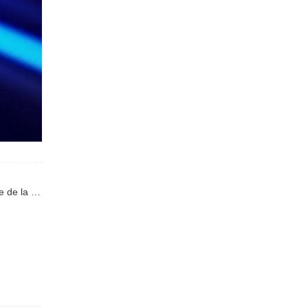
Article précédentprécédent : Du 29 juillet au 1er août 2025, les travaux d'acceptation du système de mesure d'épaisseur en ligne de la machine de coextrusion de film soufflé à trois couches, une coopération entre HWYAA MACHINERY et Scandex Company, ont été achevés avec succès.