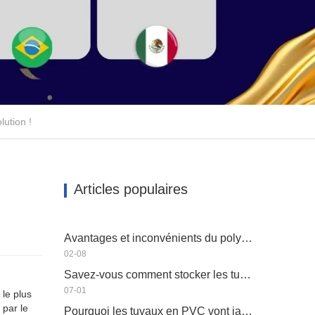
ution !
Articles populaires
Avantages et inconvénients du polyéthylène HAUTE DENSITÉ PEHD
02-08
Savez-vous comment stocker les tuyaux en plastique?
07-01
le plus
 par le
Pourquoi les tuyaux en PVC vont jaunir