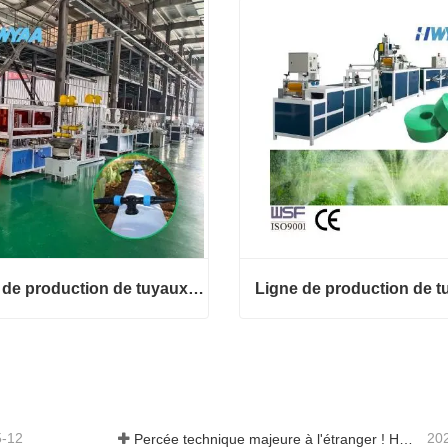
Ligne de production de tuyaux flexibles avec trou de sortie pré-poinçonné
Ligne de production de tuyaux flexibles avec trou de sortie pré-poinçonné
ct maintenant
Contact maintenant
5-12
20
Percée technique majeure à l'étranger ! HWYAA développe avec succès un système d'irrigation goutte à goutte en bande pour cultures continues sur trois saisons.