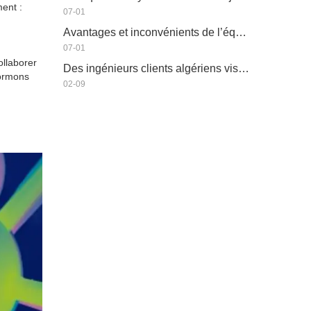
ment :
07-01
Avantages et inconvénients de l’équipement d’irrigation économe en eau
07-01
ollaborer
Des ingénieurs clients algériens visitent l'atelier HWYAA pour un échange technique
formons
02-09