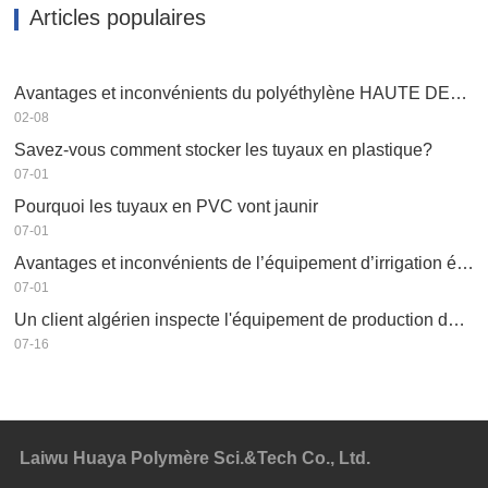
Articles populaires
Avantages et inconvénients du polyéthylène HAUTE DENSITÉ PEHD
02-08
Savez-vous comment stocker les tuyaux en plastique?
07-01
Pourquoi les tuyaux en PVC vont jaunir
07-01
Avantages et inconvénients de l’équipement d’irrigation économe en eau
07-01
Un client algérien inspecte l'équipement de production de tuyaux plats de HWYAA
07-16
Laiwu Huaya Polymère Sci.&Tech Co., Ltd.