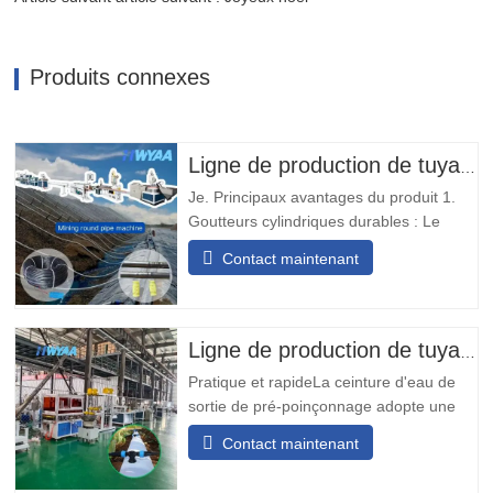
Produits connexes
Ligne de production de tuyaux d'irrigation goutte à goutte avec goutteurs cylindriques ronds à compensation de pression pour la lixiviation des tas de minage HWYAA
Je. Principaux avantages du produit 1.
Goutteurs cylindriques durables : Le
tuyau d'irrigation goutte à goutte avec
Contact maintenant
émetteur rond incrusté est équipé de
goutteurs résistants à l'usure et aux
chocs, sans nécessité d'ajuster
l'orientation, adapté aux opérations
Ligne de production de tuyaux flexibles avec trou de sortie pré-poinçonné
minières de longue durée. 2.…
Pratique et rapideLa ceinture d'eau de
sortie de pré-poinçonnage adopte une
conception modulaire, simple et pratique
Contact maintenant
à installer. Il ne nécessite aucune
soudure sur site et peut être installé