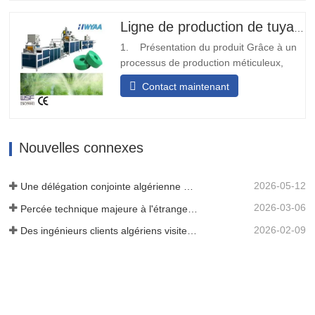
rapidement.Transport diversifiéLa bande
transporteuse d'eau de sortie de pré-
Ligne de production de tuyaux d'irrigation au goutte-à-goutte en PE
poinçonnage peut être conçue…
1. Présentation du produit Grâce à un
processus de production méticuleux,
nous déplions et plions la matière
Contact maintenant
première de la bande tissée ou de la
ceinture, et après avoir subi le traitement
de thermoscellage, elle se transforme en
une structure solide en forme de bande.
Nouvelles connexes
Par la suite, nous…
2026-05-12
Une délégation conjointe algérienne de trois clients a inspecté notre machine à film
2026-03-06
Percée technique majeure à l'étranger ! HWYAA développe avec succès un système d'irrigation goutte à goutte en bande pour cultures continues sur trois saisons.
2026-02-09
Des ingénieurs clients algériens visitent l'atelier HWYAA pour un échange technique