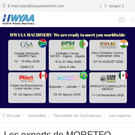
E-mail:sales@huayamachine.com
|
langue
Accueil
nouvelles
Nouvelles de l’entreprise
Les experts
de MORETFO dispensent des formations et renforcent notre
Les experts de MORETFO