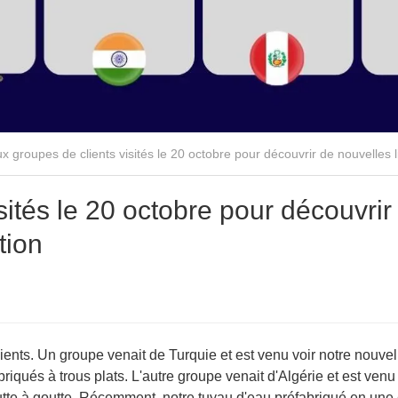
x groupes de clients visités le 20 octobre pour découvrir de nouvelles 
sités le 20 octobre pour découvrir
tion
ents. Un groupe venait de Turquie et est venu voir notre nouvel
iqués à trous plats. L'autre groupe venait d'Algérie et est venu 
outte à goutte. Récemment, notre tuyau d'eau préfabriqué en une