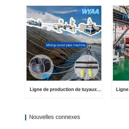
Ligne de production de tuyaux d'irrigation goutte à goutte avec goutteurs cylindriques ronds à compensation de pression pour la lixiviation des tas de minage HWYAA
Ligne de production de tuyaux d'irrigation goutte à goutte avec goutteurs cylindriques ronds à compensation de pression pour la lixiviation des tas de minage HWYAA
Contact maintenant
Conta
Nouvelles connexes