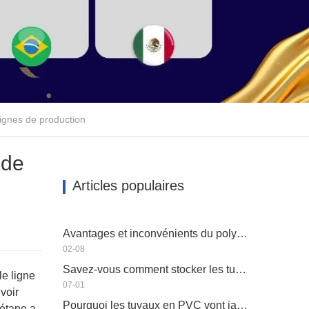
lignes de production
 de
Articles populaires
Avantages et inconvénients du polyéthylène HAUTE DENSITÉ PEHD
02-08
Savez-vous comment stocker les tuyaux en plastique?
le ligne
07-01
voir
Pourquoi les tuyaux en PVC vont jaunir
 étape a