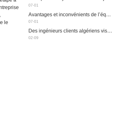
07-01
ntreprise
Avantages et inconvénients de l’équipement d’irrigation économe en eau
,
07-01
e le
Des ingénieurs clients algériens visitent l'atelier HWYAA pour un échange technique
02-09