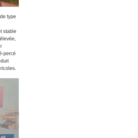
 de type
à
t stable
 élevée,
r
ré-percé
éduit
ricoles.