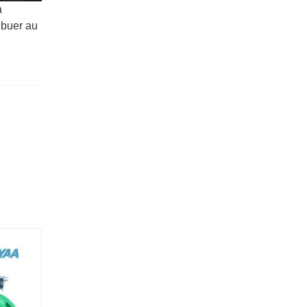
à
ribuer au