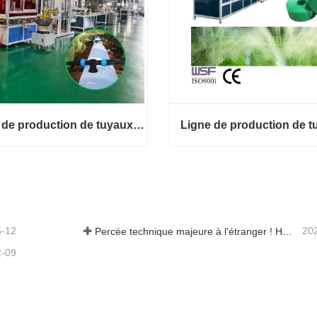
Ligne de production de tuyaux flexibles avec trou de sortie pré-poinçonné
Ligne de production de tuyaux flexibles avec trou de sortie pré-poinçonné
ct maintenant
Contact maintenant
5-12
20
Percée technique majeure à l'étranger ! HWYAA développe avec succès un système d'irrigation goutte à goutte en bande pour cultures continues sur trois saisons.
2-09