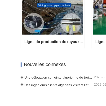
Ligne de production de tuyaux d'irrigation goutte à goutte avec goutteurs cylindriques ronds à compensation de pression pour la lixiviation des tas de minage HWYAA
Ligne de production de tuyaux d'irrigation goutte à goutte avec goutteurs cylindriques ronds à compensation de pression pour la lixiviation des tas de minage HWYAA
Contact maintenant
Conta
Nouvelles connexes
2026-0
Une délégation conjointe algérienne de trois clients a inspecté notre machine à film
2026-0
Des ingénieurs clients algériens visitent l'atelier HWYAA pour un échange technique