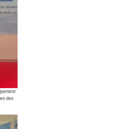
uipement
ges des