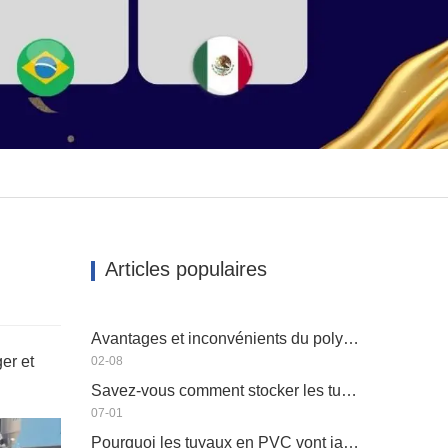
Articles populaires
Avantages et inconvénients du polyéthylène HAUTE DENSITÉ PEHD
ger et
02-08
Savez-vous comment stocker les tuyaux en plastique?
07-01
Pourquoi les tuyaux en PVC vont jaunir