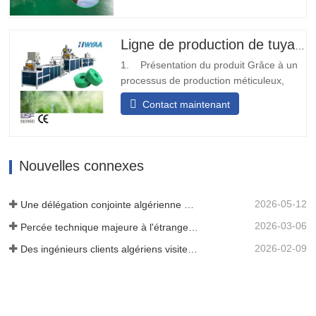
soudure sur site et peut être installé
rapidement.Transport diversifiéLa bande
transporteuse d'eau de sortie de pré-
Ligne de production de tuyaux d'irrigation au goutte-à-goutte en PE
poinçonnage peut être conçue…
1. Présentation du produit Grâce à un
processus de production méticuleux,
nous déplions et plions la matière
Contact maintenant
première de la bande tissée ou de la
ceinture, et après avoir subi le traitement
de thermoscellage, elle se transforme en
une structure solide en forme de bande.
Nouvelles connexes
Par la suite, nous…
2026-05-12
Une délégation conjointe algérienne de trois clients a inspecté notre machine à film
2026-03-06
Percée technique majeure à l'étranger ! HWYAA développe avec succès un système d'irrigation goutte à goutte en bande pour cultures continues sur trois saisons.
2026-02-09
Des ingénieurs clients algériens visitent l'atelier HWYAA pour un échange technique