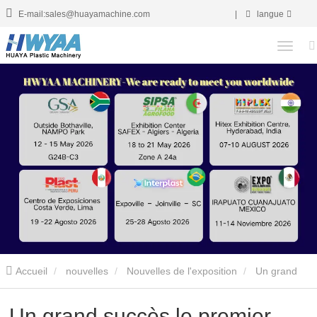
E-mail:sales@huayamachine.com
|
langue
Accueil
nouvelles
Nouvelles de l'exposition
Un grand
succès le premier jour de Chinaplas pour les machines Hwyaa
Un grand succès le premier