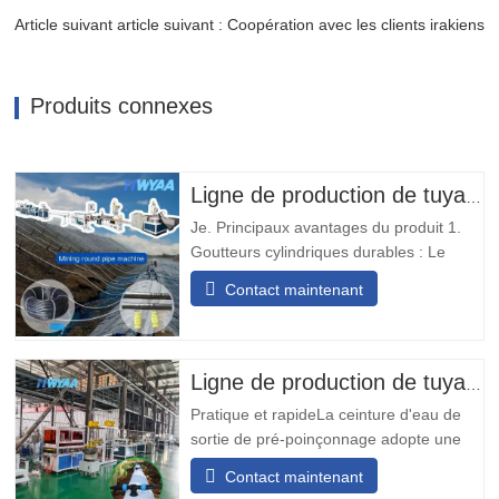
Article suivant article suivant : Coopération avec les clients irakiens
Produits connexes
Ligne de production de tuyaux d'irrigation goutte à goutte avec goutteurs cylindriques ronds à compensation de pression pour la lixiviation des tas de minage HWYAA
Je. Principaux avantages du produit 1.
Goutteurs cylindriques durables : Le
tuyau d'irrigation goutte à goutte avec
Contact maintenant
émetteur rond incrusté est équipé de
goutteurs résistants à l'usure et aux
chocs, sans nécessité d'ajuster
l'orientation, adapté aux opérations
Ligne de production de tuyaux flexibles avec trou de sortie pré-poinçonné
minières de longue durée. 2.…
Pratique et rapideLa ceinture d'eau de
sortie de pré-poinçonnage adopte une
conception modulaire, simple et pratique
Contact maintenant
à installer. Il ne nécessite aucune