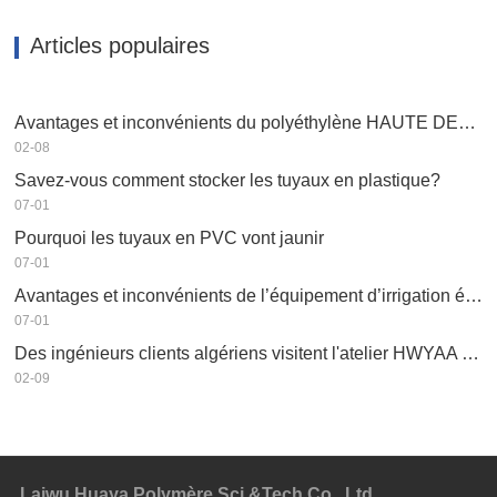
Articles populaires
Avantages et inconvénients du polyéthylène HAUTE DENSITÉ PEHD
02-08
Savez-vous comment stocker les tuyaux en plastique?
07-01
Pourquoi les tuyaux en PVC vont jaunir
07-01
Avantages et inconvénients de l’équipement d’irrigation économe en eau
07-01
Des ingénieurs clients algériens visitent l'atelier HWYAA pour un échange technique
02-09
Laiwu Huaya Polymère Sci.&Tech Co., Ltd.