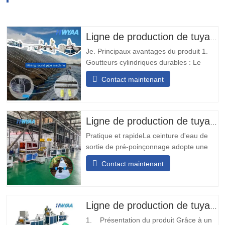
Ligne de production de tuyaux d'irrigation goutte à goutte avec goutteurs cylindriques ronds à compensation de pression pour la lixiviation des tas de minage HWYAA
Je. Principaux avantages du produit 1.
Goutteurs cylindriques durables : Le
tuyau d'irrigation goutte à goutte avec
Contact maintenant
émetteur rond incrusté est équipé de
goutteurs résistants à l'usure et aux
chocs, sans nécessité d'ajuster
l'orientation, adapté aux opérations
Ligne de production de tuyaux flexibles avec trou de sortie pré-poinçonné
minières de longue durée. 2.…
Pratique et rapideLa ceinture d'eau de
sortie de pré-poinçonnage adopte une
conception modulaire, simple et pratique
Contact maintenant
à installer. Il ne nécessite aucune
soudure sur site et peut être installé
rapidement.Transport diversifiéLa bande
transporteuse d'eau de sortie de pré-
Ligne de production de tuyaux d'irrigation au goutte-à-goutte en PE
poinçonnage peut être conçue…
1. Présentation du produit Grâce à un