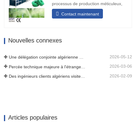
processus de production méticuleux,
nous déplions et plions la matière
Contact maintenant
première de la bande tissée ou de la
ceinture, et après avoir subi le traitement
de thermoscellage, elle se transforme en
une structure solide en forme de bande.
Nouvelles connexes
Par la suite, nous…
2026-05-12
Une délégation conjointe algérienne de trois clients a inspecté notre machine à film
2026-03-06
Percée technique majeure à l'étranger ! HWYAA développe avec succès un système d'irrigation goutte à goutte en bande pour cultures continues sur trois saisons.
2026-02-09
Des ingénieurs clients algériens visitent l'atelier HWYAA pour un échange technique
Articles populaires