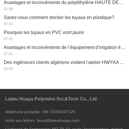
Avantages et inconvénients du polyéthylène HAUTE DENSITÉ PEHD
02-08
Savez-vous comment stocker les tuyaux en plastique?
07-01
Pourquoi les tuyaux en PVC vont jaunir
07-01
Avantages et inconvénients de l’équipement d’irrigation économe en eau
07-01
Des ingénieurs clients algériens visitent l'atelier HWYAA pour un échange technique
02-09
Laiwu Huaya Polymère Sci.&Tech Co., Ltd.
téléphone portable:
+86 15306347126
boîte aux lettres:
laura@laiwuhuaya.com