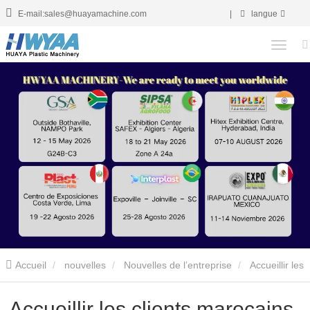
E-mail:sales@huayamachine.com
|
langue
Accueil
nouvelles
Nouvelles de l’entreprise
Accueillir les
clients marocains par HWYAA
Accueillir les clients marocains