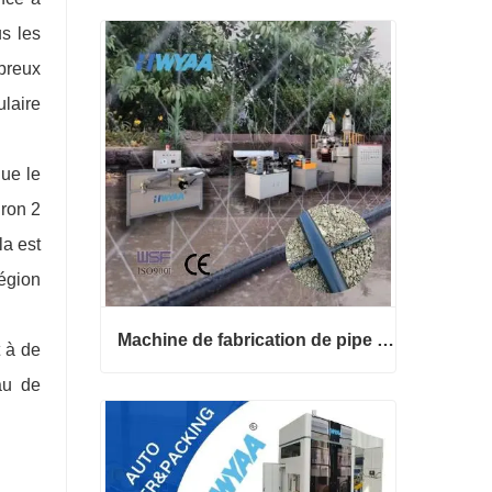
s les
breux
ulaire
que le
iron 2
la est
région
Machine de fabrication de pipe d’irrigation de goutte à goutte de micro-jet
t à de
au de
Machine de fabrication de pipe d’irrigation de goutte à goutte de micro-jet
Contact maintenant