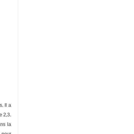
. Il a
e 2,3.
ns la
 pour