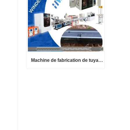
Machine de fabrication de tuyaux d'irrigation goutte à goutte de type ruban en T
Machine de fabrication de tuyaux d'irrigation goutte à goutte de type ruban en T
Contact maintenant