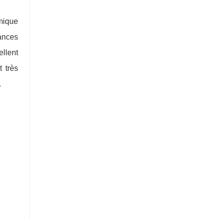
mique
ances
ellent
 très
.