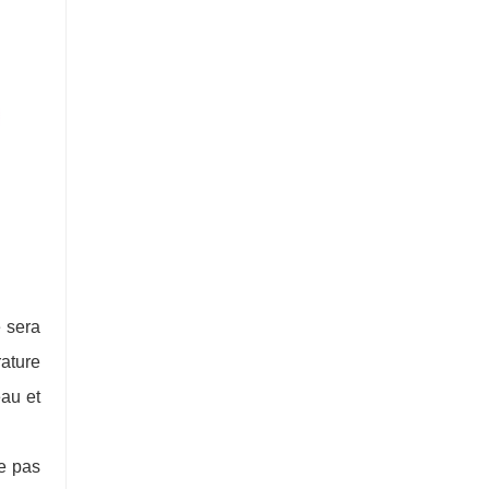
e sera
rature
eau et
le pas