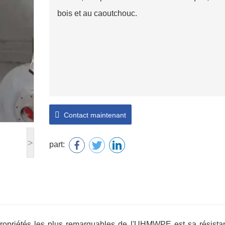
bois et au caoutchouc.
Contact maintenant
>
part:
s propriétés les plus remarquables de l'UHMWPE est sa résista