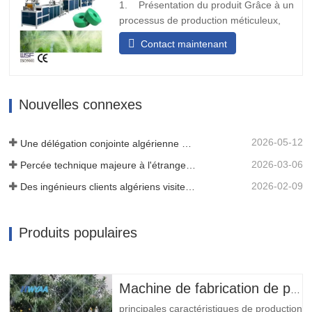
1. Présentation du produit Grâce à un
processus de production méticuleux,
nous déplions et plions la matière
Contact maintenant
première de la bande tissée ou de la
ceinture, et après avoir subi le traitement
de thermoscellage, elle se transforme en
une structure solide en forme de bande.
Nouvelles connexes
Par la suite, nous…
2026-05-12
Une délégation conjointe algérienne de trois clients a inspecté notre machine à film
2026-03-06
Percée technique majeure à l'étranger ! HWYAA développe avec succès un système d'irrigation goutte à goutte en bande pour cultures continues sur trois saisons.
2026-02-09
Des ingénieurs clients algériens visitent l'atelier HWYAA pour un échange technique
Produits populaires
Machine de fabrication de pipe d’irrigation de goutte à goutte de micro-jet
principales caractéristiques de production