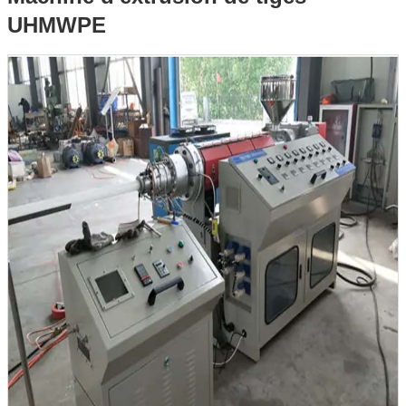
UHMWPE
UHMWPE