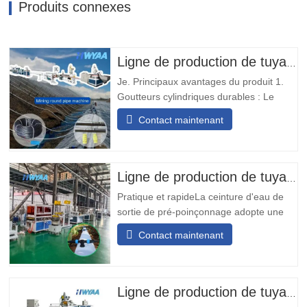
Produits connexes
Ligne de production de tuyaux d'irrigation goutte à goutte avec goutteurs cylindriques ronds à compensation de pression pour la lixiviation des tas de minage HWYAA
Je. Principaux avantages du produit 1.
Goutteurs cylindriques durables : Le
tuyau d'irrigation goutte à goutte avec
Contact maintenant
émetteur rond incrusté est équipé de
goutteurs résistants à l'usure et aux
chocs, sans nécessité d'ajuster
l'orientation, adapté aux opérations
Ligne de production de tuyaux flexibles avec trou de sortie pré-poinçonné
minières de longue durée. 2.…
Pratique et rapideLa ceinture d'eau de
sortie de pré-poinçonnage adopte une
conception modulaire, simple et pratique
Contact maintenant
à installer. Il ne nécessite aucune
soudure sur site et peut être installé
rapidement.Transport diversifiéLa bande
transporteuse d'eau de sortie de pré-
Ligne de production de tuyaux d'irrigation au goutte-à-goutte en PE
poinçonnage peut être conçue…