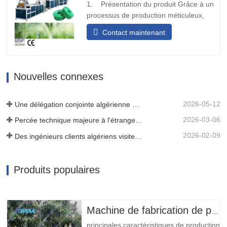
1. Présentation du produit Grâce à un
processus de production méticuleux,
nous déplions et plions la matière
Contact maintenant
première de la bande tissée ou de la
ceinture, et après avoir subi le traitement
de thermoscellage, elle se transforme en
une structure solide en forme de bande.
Nouvelles connexes
Par la suite, nous…
2026-05-12
Une délégation conjointe algérienne de trois clients a inspecté notre machine à film
2026-03-06
Percée technique majeure à l'étranger ! HWYAA développe avec succès un système d'irrigation goutte à goutte en bande pour cultures continues sur trois saisons.
2026-02-09
Des ingénieurs clients algériens visitent l'atelier HWYAA pour un échange technique
Produits populaires
Machine de fabrication de pipe d’irrigation de goutte à goutte de micro-jet
principales caractéristiques de production