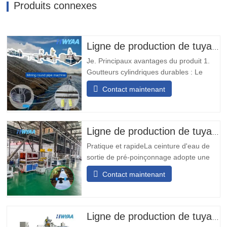
Produits connexes
Ligne de production de tuyaux d'irrigation goutte à goutte avec goutteurs cylindriques ronds à compensation de pression pour la lixiviation des tas de minage HWYAA
Je. Principaux avantages du produit 1.
Goutteurs cylindriques durables : Le
tuyau d'irrigation goutte à goutte avec
Contact maintenant
émetteur rond incrusté est équipé de
goutteurs résistants à l'usure et aux
chocs, sans nécessité d'ajuster
l'orientation, adapté aux opérations
Ligne de production de tuyaux flexibles avec trou de sortie pré-poinçonné
minières de longue durée. 2.…
Pratique et rapideLa ceinture d'eau de
sortie de pré-poinçonnage adopte une
conception modulaire, simple et pratique
Contact maintenant
à installer. Il ne nécessite aucune
soudure sur site et peut être installé
rapidement.Transport diversifiéLa bande
transporteuse d'eau de sortie de pré-
Ligne de production de tuyaux d'irrigation au goutte-à-goutte en PE
poinçonnage peut être conçue…