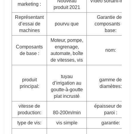
Nouveau
Vidéo sortant-inspe
marketing :
produit 2021
Représentant
Garantie des
d’essai de
pourvu que
composants de
machines
base:
Moteur, pompe,
Composants
engrenage,
nom:
de base :
automate, boîte
de vitesses, vis
tuyau
produit
gamme de
d’irrigation au
principal:
diamètres:
goutte-à-goutte
plat incrusté
vitesse de
épaisseur de la
production:
80-200m/min
paroi :
type de vis:
vis simple
garantie: